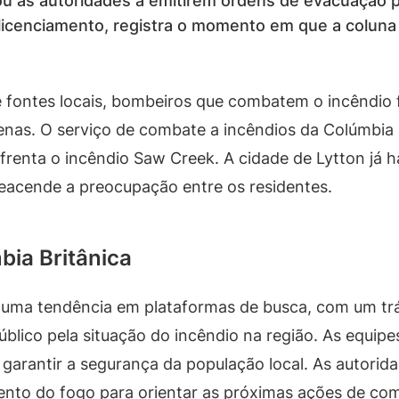
vou as autoridades a emitirem ordens de evacuação 
ra licenciamento, registra o momento em que a colun
fontes locais, bombeiros que combatem o incêndio f
enas. O serviço de combate a incêndios da Colúmbia 
frenta o incêndio Saw Creek. A cidade de Lytton já 
eacende a preocupação entre os residentes.
bia Britânica
e uma tendência em plataformas de busca, com um t
 público pela situação do incêndio na região. As equi
 garantir a segurança da população local. As autori
nto do fogo para orientar as próximas ações de co