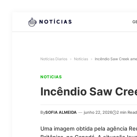
G
Notícias Diarios
»
Notícias
»
Incêndio Saw Creek ame
NOTíCIAS
Incêndio Saw Cre
By
SOFIA ALMEIDA
—
junho 22, 2026
2 min Read
Uma imagem obtida pela agência Reu