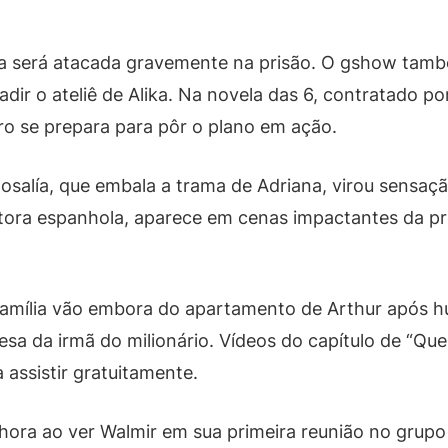
a será atacada gravemente na prisão. O gshow tamb
dir o ateliê de Alika. Na novela das 6, contratado por
ro se prepara para pôr o plano em ação.
alía, que embala a trama de Adriana, virou sensação
antora espanhola, aparece em cenas impactantes da p
família vão embora do apartamento de Arthur após hu
sa da irmã do milionário. Vídeos do capítulo de “Que
 assistir gratuitamente.
ora ao ver Walmir em sua primeira reunião no grupo d