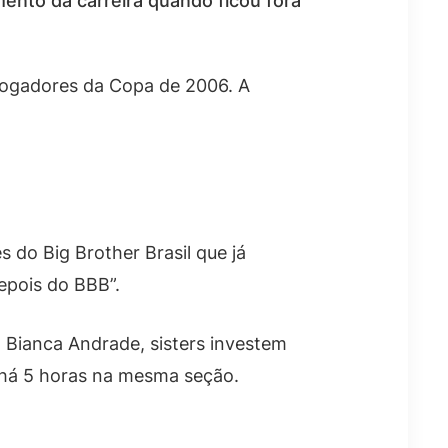
omento da carreira quando ficou fora
 jogadores da Copa de 2006. A
 do Big Brother Brasil que já
epois do BBB”.
 Bianca Andrade, sisters investem
o há 5 horas na mesma seção.