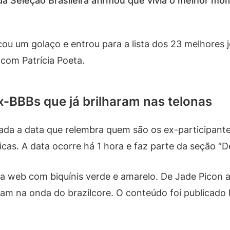
a da Seleção Brasileira afirmou que vivia o melhor m
ou um golaço e entrou para a lista dos 23 melhores
com Patrícia Poeta.
ex-BBBs que já brilharam nas telonas
rada a data que relembra quem são os ex-participantes
as. A data ocorre há 1 hora e faz parte da seção “D
 web com biquínis verde e amarelo. De Jade Picon a
tram na onda do brazilcore. O conteúdo foi publicad