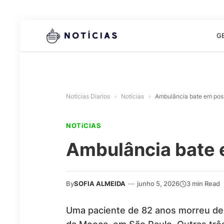
G
Notícias Diarios
»
Notícias
»
Ambulância bate em post
NOTíCIAS
Ambulância bate e
By
SOFIA ALMEIDA
—
junho 5, 2026
3 min Read
Uma paciente de 82 anos morreu dep