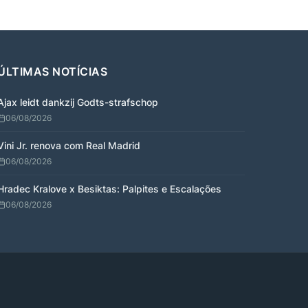
ÚLTIMAS NOTÍCIAS
Ajax leidt dankzij Godts-strafschop
06/08/2026
Vini Jr. renova com Real Madrid
06/08/2026
Hradec Kralove x Besiktas: Palpites e Escalações
06/08/2026