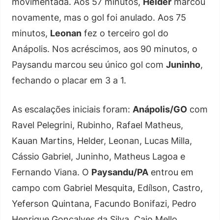
movimentada. Aos 57 minutos,
Helder
marcou
novamente, mas o gol foi anulado. Aos 75
minutos,
Leonan
fez o terceiro gol do
Anápolis. Nos acréscimos, aos 90 minutos, o
Paysandu marcou seu único gol com
Juninho
,
fechando o placar em 3 a 1.
As escalações iniciais foram:
Anápolis/GO
com
Ravel Pelegrini, Rubinho, Rafael Matheus,
Kauan Martins, Helder, Leonan, Lucas Milla,
Cássio Gabriel, Juninho, Matheus Lagoa e
Fernando Viana. O
Paysandu/PA
entrou em
campo com Gabriel Mesquita, Edílson, Castro,
Yeferson Quintana, Facundo Bonifazi, Pedro
Henrique Gonçalves da Silva, Caio Mello,