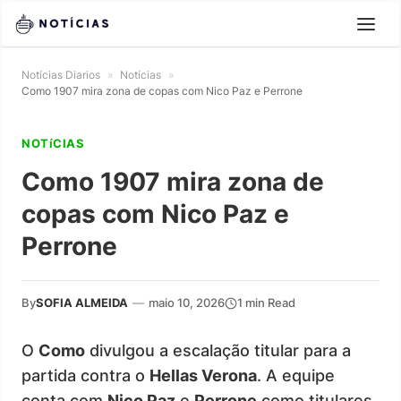
Notícias Diarios
»
Notícias
»
Como 1907 mira zona de copas com Nico Paz e Perrone
NOTíCIAS
Como 1907 mira zona de
copas com Nico Paz e
Perrone
By
SOFIA ALMEIDA
—
maio 10, 2026
1 min Read
O
Como
divulgou a escalação titular para a
partida contra o
Hellas Verona
. A equipe
conta com
Nico Paz
e
Perrone
como titulares.