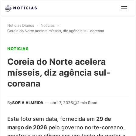
Notícias Diarios
»
Notícias
»
Coreia do Norte acelera mísseis, diz agência sul-coreana
NOTíCIAS
Coreia do Norte acelera
mísseis, diz agência sul-
coreana
By
SOFIA ALMEIDA
—
abril 7, 2026
2 min Read
Esta foto sem data, fornecida em
29 de
março de 2026
pelo governo norte-coreano,
mostra o que afirma ser um teste de motor a