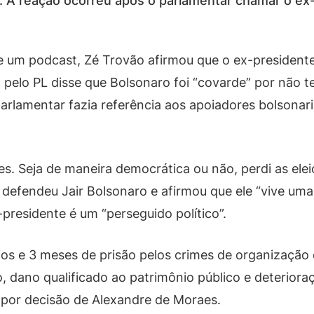
. A reação ocorreu após o parlamentar chamar o ex-
 de um podcast, Zé Trovão afirmou que o ex-presidente
 pelo PL disse que Bolsonaro foi “covarde” por não te
arlamentar fazia referência aos apoiadores bolsonar
ões. Seja de maneira democrática ou não, perdi as elei
efendeu Jair Bolsonaro e afirmou que ele “vive uma 
presidente é um “perseguido político”.
os e 3 meses de prisão pelos crimes de organização 
o, dano qualificado ao patrimônio público e deterior
 por decisão de Alexandre de Moraes.