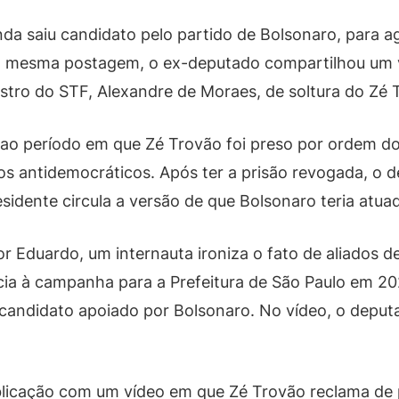
ainda saiu candidato pelo partido de Bolsonaro, para
 mesma postagem, o ex-deputado compartilhou um víd
tro do STF, Alexandre de Moraes, de soltura do Zé 
 ao período em que Zé Trovão foi preso por ordem d
os antidemocráticos. Após ter a prisão revogada, o d
sidente circula a versão de que Bolsonaro teria atuad
Eduardo, um internauta ironiza o fato de aliados de
cia à campanha para a Prefeitura de São Paulo em 2
candidato apoiado por Bolsonaro. No vídeo, o depu
icação com um vídeo em que Zé Trovão reclama de p