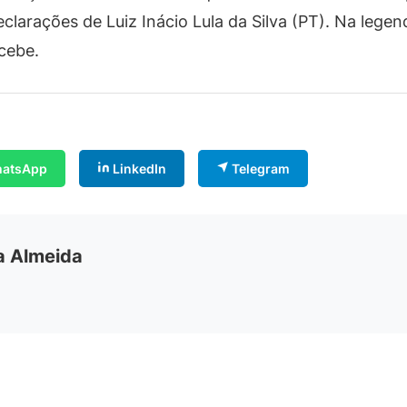
eclarações de Luiz Inácio Lula da Silva (PT). Na legen
ecebe.
atsApp
LinkedIn
Telegram
ia Almeida