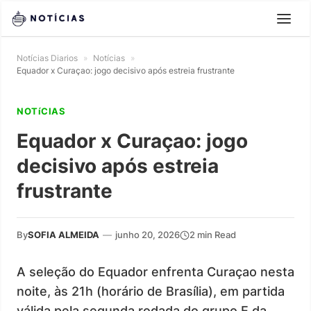
Notícias Diarios
»
Notícias
»
Equador x Curaçao: jogo decisivo após estreia frustrante
NOTíCIAS
Equador x Curaçao: jogo
decisivo após estreia
frustrante
By
SOFIA ALMEIDA
—
junho 20, 2026
2 min Read
A seleção do Equador enfrenta Curaçao nesta
noite, às 21h (horário de Brasília), em partida
válida pela segunda rodada do grupo E da