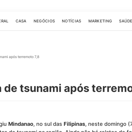
ERAL
CASA
NEGÓCIOS
NOTÍCIAS
MARKETING
SAÚD
sunami após terremoto 7,8
ta de tsunami após terremo
giu
Mindanao
, no sul das
Filipinas
, neste domingo (