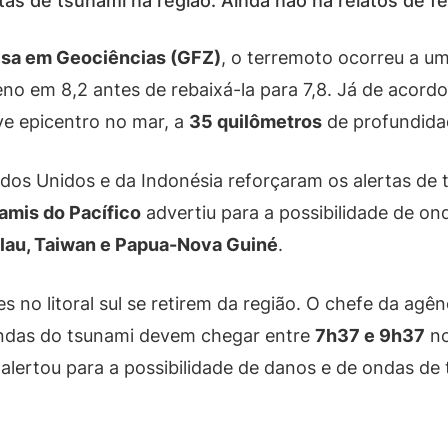
rtas de tsunami na região. Ainda não há relatos de 
isa em Geociências (GFZ)
, o terremoto ocorreu a u
no em 8,2 antes de rebaixá-la para 7,8. Já de acor
ve epicentro no mar, a
35 quilômetros
de profundida
dos Unidos e da Indonésia reforçaram os alertas de t
amis do Pacífico
advertiu para a possibilidade de o
alau, Taiwan e Papua-Nova Guiné
.
 no litoral sul se retirem da região. O chefe da agênc
 ondas do tsunami devem chegar entre
7h37 e 9h37
no
ina alertou para a possibilidade de danos e de ondas 