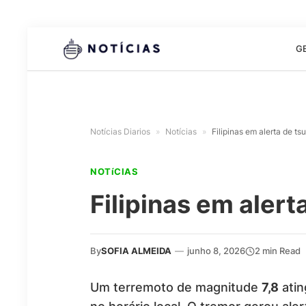
G
Notícias Diarios
»
Notícias
»
Filipinas em alerta de t
NOTíCIAS
Filipinas em aler
By
SOFIA ALMEIDA
—
junho 8, 2026
2 min Read
Um terremoto de magnitude
7,8
atin