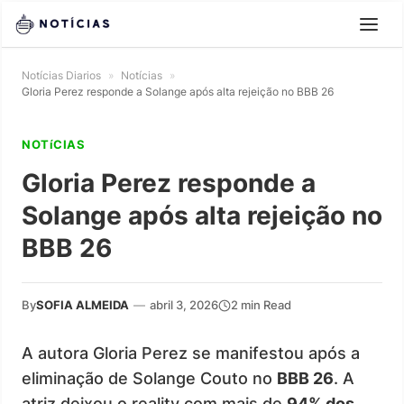
Notícias Diarios
»
Notícias
»
Gloria Perez responde a Solange após alta rejeição no BBB 26
NOTíCIAS
Gloria Perez responde a
Solange após alta rejeição no
BBB 26
By
SOFIA ALMEIDA
—
abril 3, 2026
2 min Read
A autora Gloria Perez se manifestou após a
eliminação de Solange Couto no
BBB 26
. A
atriz deixou o reality com mais de
94% dos