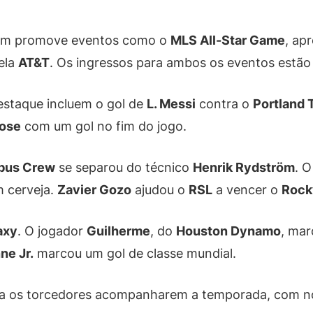
m promove eventos como o
MLS All-Star Game
, ap
ela
AT&T
. Os ingressos para ambos os eventos estão
estaque incluem o gol de
L. Messi
contra o
Portland 
Jose
com um gol no fim do jogo.
bus Crew
se separou do técnico
Henrik Rydström
. 
 cerveja.
Zavier Gozo
ajudou o
RSL
a vencer o
Rock
axy
. O jogador
Guilherme
, do
Houston Dynamo
, mar
ne Jr.
marcou um gol de classe mundial.
ara os torcedores acompanharem a temporada, com no