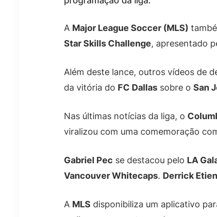
programação da liga.
A
Major League Soccer (MLS)
també
Star Skills Challenge
, apresentado p
Além deste lance, outros vídeos de d
da vitória do
FC Dallas
sobre o
San 
Nas últimas notícias da liga, o
Colum
viralizou com uma comemoração com
Gabriel Pec
se destacou pelo
LA Gal
Vancouver Whitecaps
.
Derrick Etien
A
MLS
disponibiliza um aplicativo p