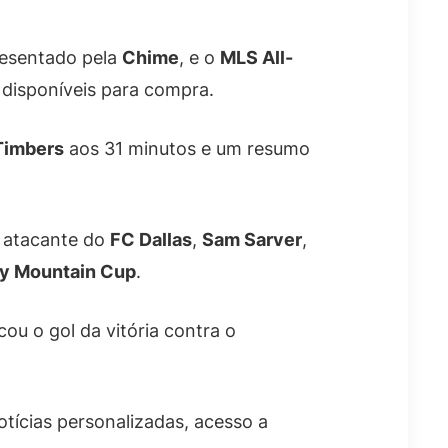
resentado pela
Chime
, e o
MLS All-
 disponíveis para compra.
Timbers
aos 31 minutos e um resumo
O atacante do
FC Dallas
,
Sam Sarver
,
y Mountain Cup
.
cou o gol da vitória contra o
tícias personalizadas, acesso a