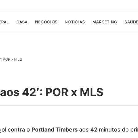
ERAL
CASA
NEGÓCIOS
NOTÍCIAS
MARKETING
SAÚD
′: POR x MLS
 aos 42′: POR x MLS
ol contra o
Portland Timbers
aos 42 minutos do pri