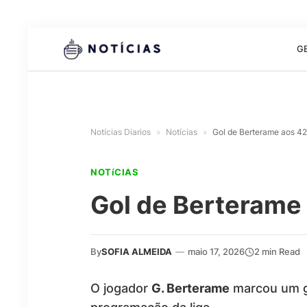
G
Notícias Diarios
»
Notícias
»
Gol de Berterame aos 42
NOTíCIAS
Gol de Berterame
By
SOFIA ALMEIDA
—
maio 17, 2026
2 min Read
O jogador
G. Berterame
marcou um g