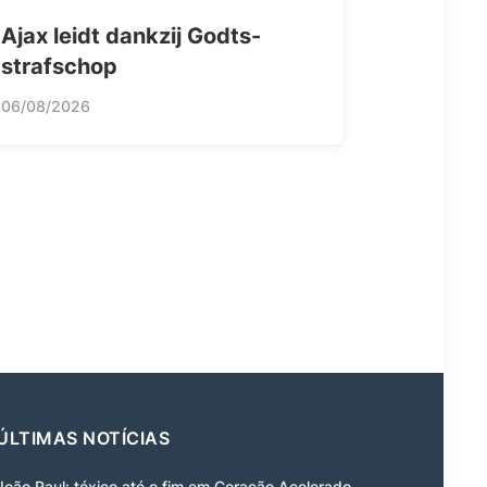
Ajax leidt dankzij Godts-
strafschop
06/08/2026
ÚLTIMAS NOTÍCIAS
João Raul: tóxico até o fim em Coração Acelerado