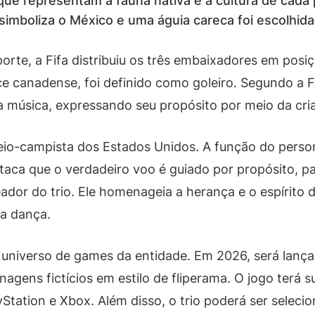
ue representam a fauna nativa e a cultura de cada p
simboliza o México e uma águia careca foi escolhi
rte, a Fifa distribuiu os três embaixadores em posiçõ
e canadense, foi definido como goleiro. Segundo a F
 música, expressando seu propósito por meio da criat
eio-campista dos Estados Unidos. A função do person
aca que o verdadeiro voo é guiado por propósito, pai
dor do trio. Ele homenageia a herança e o espírito
 a dança.
niverso de games da entidade. Em 2026, será lançad
agens fictícios em estilo de fliperama. O jogo terá su
tation e Xbox. Além disso, o trio poderá ser seleci