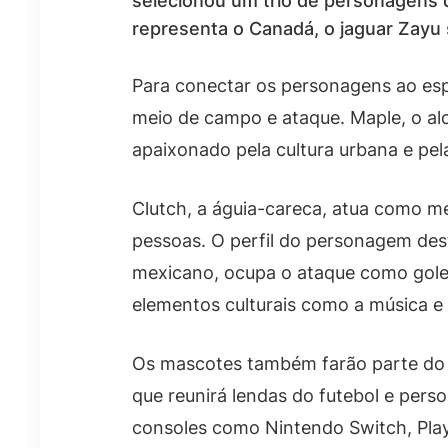
selecionou um trio de personagens q
representa o Canadá, o jaguar Zayu 
Para conectar os personagens ao espo
meio de campo e ataque. Maple, o alc
apaixonado pela cultura urbana e pela
Clutch, a águia-careca, atua como m
pessoas. O perfil do personagem dest
mexicano, ocupa o ataque como golea
elementos culturais como a música e
Os mascotes também farão parte do u
que reunirá lendas do futebol e person
consoles como Nintendo Switch, PlayS