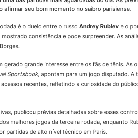
uma das partidas mais aguardadas do dia. As prev
o afirmar seu bom momento no saibro parisiense.
odada é o duelo entre o russo
Andrey Rublev
e o po
m mostrado consistência e pode surpreender. As anál
 Borges.
 gerado grande interesse entre os fãs de tênis. As o
el Sportsbook
, apontam para um jogo disputado. A 
 acessos recentes, refletindo a curiosidade do públ
tivas, publicou prévias detalhadas sobre esses confro
os melhores jogos da terceira rodada, enquanto Rubl
 partidas de alto nível técnico em Paris.