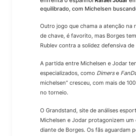
enfrenta o espanhol
Rafael Jodar
em 
equilibrado, com Michelsen buscand
Outro jogo que chama a atenção na r
de chave, é favorito, mas Borges te
Rublev contra a solidez defensiva de
A partida entre Michelsen e Jodar tem
especializados, como
Dimers
e
FanDu
michelsen” cresceu, com mais de 100
no torneio.
O Grandstand, site de análises espor
Michelsen e Jodar protagonizem um d
diante de Borges. Os fãs aguardam por