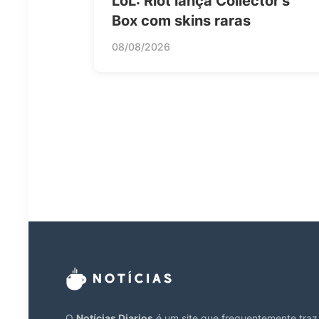
LoL: Riot lança Collector’s
Box com skins raras
08/08/2026
O
Notícias Diarios
é um site que frequentemente traz