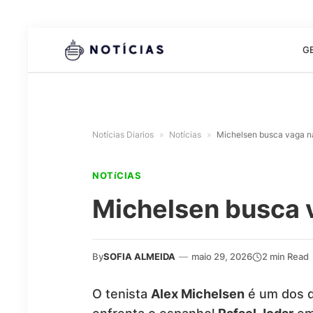
G
Notícias Diarios
»
Notícias
»
Michelsen busca vaga na
NOTíCIAS
Michelsen busca v
By
SOFIA ALMEIDA
—
maio 29, 2026
2 min Read
O tenista
Alex Michelsen
é um dos d