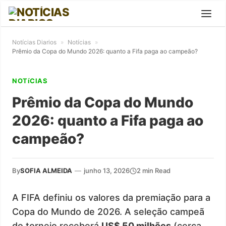
Notícias Diarios
»
Notícias
»
Prêmio da Copa do Mundo 2026: quanto a Fifa paga ao campeão?
NOTíCIAS
Prêmio da Copa do Mundo
2026: quanto a Fifa paga ao
campeão?
By
SOFIA ALMEIDA
—
junho 13, 2026
2 min Read
A FIFA definiu os valores da premiação para a
Copa do Mundo de 2026. A seleção campeã
do torneio receberá
US$ 50 milhões
(cerca