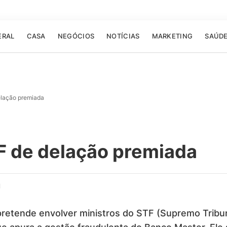
ERAL
CASA
NEGÓCIOS
NOTÍCIAS
MARKETING
SAÚD
elação premiada
F de delação premiada
d
pretende envolver ministros do STF (Supremo Tribu