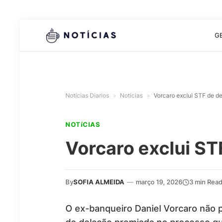
G
Notícias Diarios
»
Notícias
»
Vorcaro exclui STF de d
NOTíCIAS
Vorcaro exclui ST
By
SOFIA ALMEIDA
—
março 19, 2026
3 min Rea
O ex-banqueiro Daniel Vorcaro não 