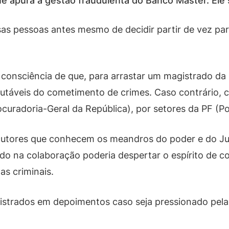
apura a gestão fraudulenta do Banco Master. Ele só 
rsas pessoas antes mesmo de decidir partir de vez p
a consciência de que, para arrastar um magistrado da 
efutáveis do cometimento de crimes. Caso contrário, c
uradoria-Geral da República), por setores da PF (Pol
ocutores que conhecem os meandros do poder e do Ju
o na colaboração poderia despertar o espírito de co
as criminais.
istrados em depoimentos caso seja pressionado pelas