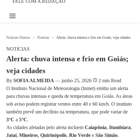
FALE COM A REDAÇÃO
Notícias Diarios
»
Notícias
»
Alerta: chuva intensa e frio em Goiás; veja cidades
NOTíCIAS
Alerta: chuva intensa e frio em Goiás;
veja cidades
By
SOFIA ALMEIDA
—
junho 25, 2026
2 min Read
O Instituto Nacional de Meteorologia (Inmet) emitiu um alerta
para chuvas intensas e queda de temperatura em Goiás. As áreas
sob aviso podem registrar ventos entre 40 e 60 km/h. O instituto
também prevê um declínio na temperatura, que pode variar de
3°C
a
5°C
.
As cidades afetadas pelo alerta incluem
Caiapônia
,
Itumbiara
,
Jataí
,
Mineiros
,
Quirinópolis
,
Rio Verde
e
São Simão
.