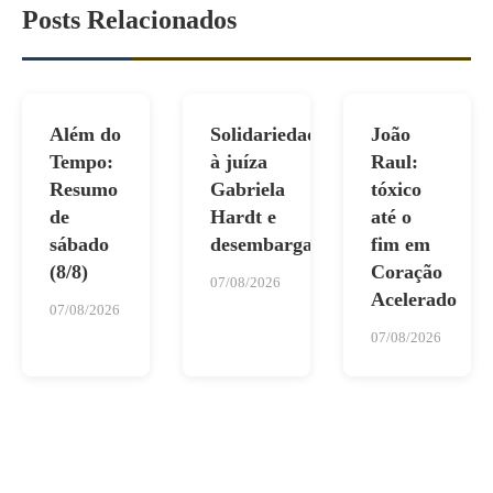
Posts Relacionados
Além do
Solidariedade
João
Tempo:
à juíza
Raul:
Resumo
Gabriela
tóxico
de
Hardt e
até o
sábado
desembargadores
fim em
(8/8)
Coração
07/08/2026
Acelerado
07/08/2026
07/08/2026