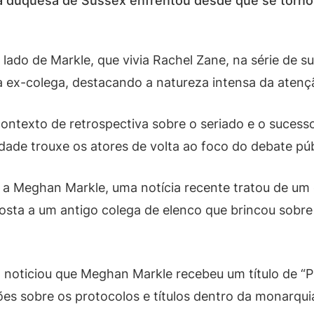
e a duquesa de Sussex enfrentou desde que se torno
lado de Markle, que vivia Rachel Zane, na série de s
à ex-colega, destacando a natureza intensa da atençã
ntexto de retrospectiva sobre o seriado e o sucess
dade trouxe os atores de volta ao foco do debate púb
 a Meghan Markle, uma notícia recente tratou de um 
osta a um antigo colega de elenco que brincou sobre
nal noticiou que Meghan Markle recebeu um título de
es sobre os protocolos e títulos dentro da monarquia