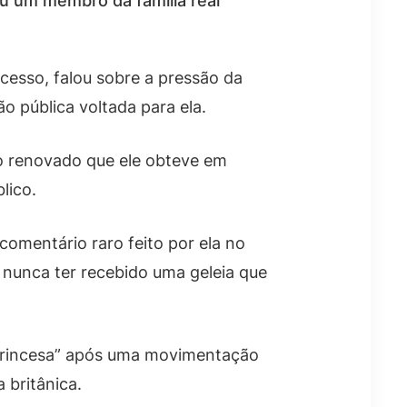
u um membro da família real
ucesso, falou sobre a pressão da
o pública voltada para ela.
o renovado que ele obteve em
lico.
comentário raro feito por ela no
 nunca ter recebido uma geleia que
 “Princesa” após uma movimentação
 britânica.